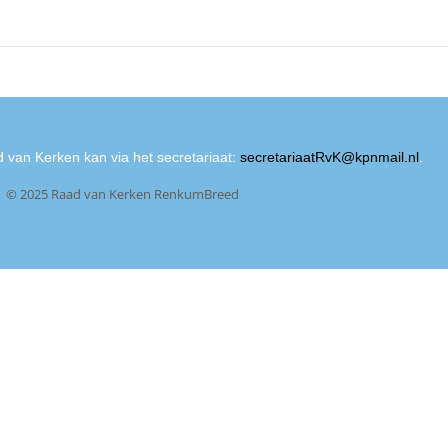
 van Kerken kan via het secretariaat:
secretariaatRvK@kpnmail.nl
.
© 2025 Raad van Kerken RenkumBreed