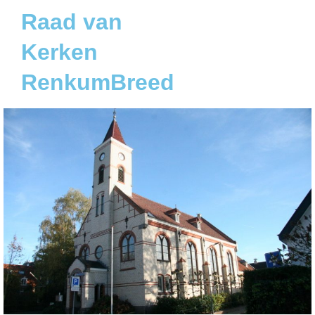
Raad van
Kerken
RenkumBreed