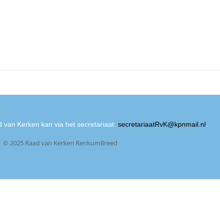
 van Kerken kan via het secretariaat:
secretariaatRvK@kpnmail.nl
.
© 2025 Raad van Kerken RenkumBreed