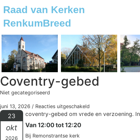
Raad van Kerken
RenkumBreed
Coventry-gebed
Niet gecategoriseerd
juni 13, 2026
/
Reacties uitgeschakeld
coventry-gebed om vrede en verzoening. Inf
23
Van 12:00 tot 12:20
okt
Bij Remonstrantse kerk
2026