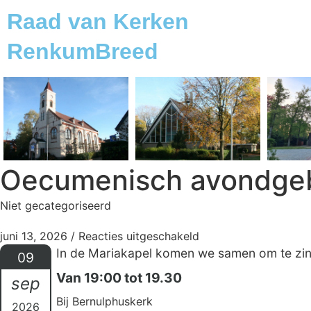
Raad van Kerken
RenkumBreed
Oecumenisch avondge
Niet gecategoriseerd
juni 13, 2026
/
Reacties uitgeschakeld
In de Mariakapel komen we samen om te zinge
09
Van 19:00 tot 19.30
sep
Bij Bernulphuskerk
2026