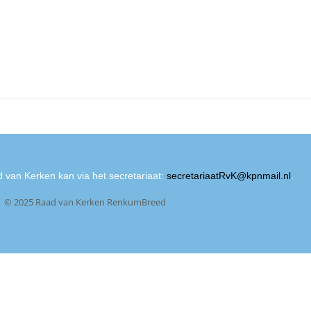
 van Kerken kan via het secretariaat:
secretariaatRvK@kpnmail.nl
.
© 2025 Raad van Kerken RenkumBreed