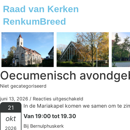
Raad van Kerken
RenkumBreed
Oecumenisch avondge
Niet gecategoriseerd
juni 13, 2026
/
Reacties uitgeschakeld
In de Mariakapel komen we samen om te zinge
21
Van 19:00 tot 19.30
okt
Bij Bernulphuskerk
2026