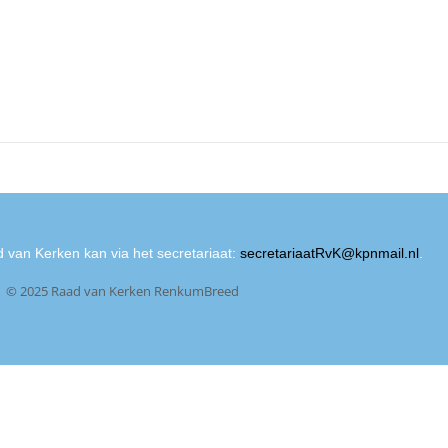
 van Kerken kan via het secretariaat:
secretariaatRvK@kpnmail.nl
.
© 2025 Raad van Kerken RenkumBreed