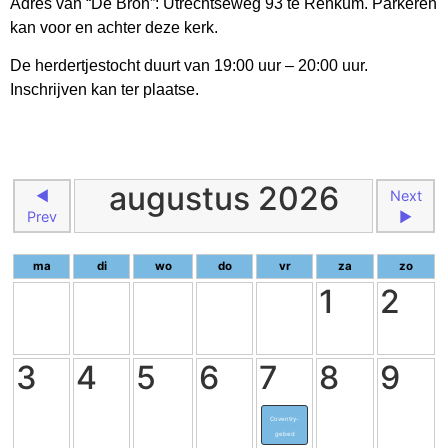
Adres van “De Bron”: Utrechtseweg 93 te Renkum. Parkeren
kan voor en achter deze kerk.
De herdertjestocht duurt van 19:00 uur – 20:00 uur.
Inschrijven kan ter plaatse.
augustus 2026
◄
Next
Prev
►
ma
di
wo
do
vr
za
zo
1
2
3
4
5
6
7
8
9
Coventry-
gebed