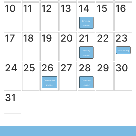
10
11
12
13
14
15
16
Coventry-
gebed
17
18
19
20
21
22
23
Coventry-
Taizé-viering
gebed
24
25
26
27
28
29
30
Oecumenisch
Coventry-
avond...
gebed
31