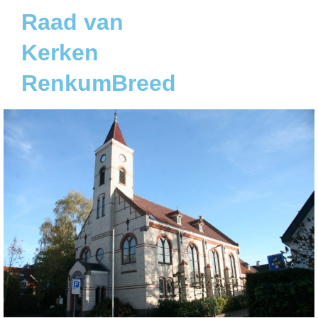
Raad van
Kerken
RenkumBreed