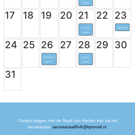
gebed
17
18
19
20
21
22
23
Coventry-
Taizé-viering
gebed
24
25
26
27
28
29
30
Oecumenisch
Coventry-
avond...
gebed
31
Contact leggen met de Raad van Kerken kan via het
secretariaat:
secretariaatRvK@kpnmail.nl
.