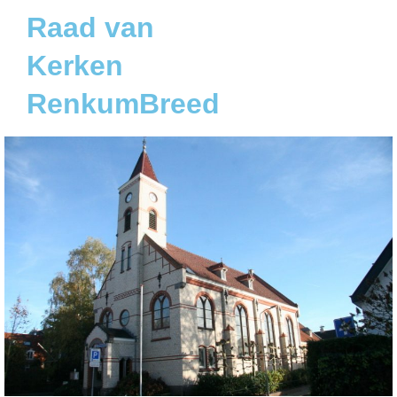
Raad van
Kerken
RenkumBreed