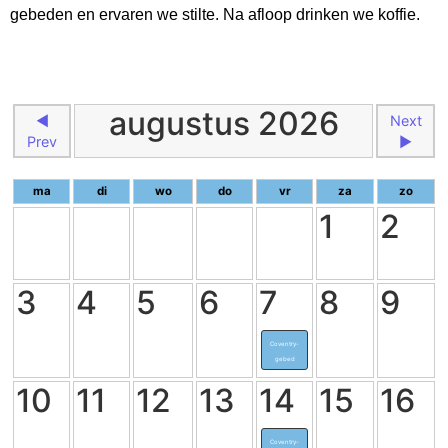
gebeden en ervaren we stilte. Na afloop drinken we koffie.
augustus 2026
◄
Next
Prev
►
ma
di
wo
do
vr
za
zo
1
2
3
4
5
6
7
8
9
Coventry-
gebed
10
11
12
13
14
15
16
Coventry-