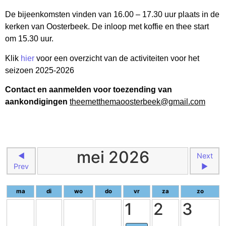
De bijeenkomsten vinden van 16.00 – 17.30 uur plaats in de
kerken van Oosterbeek. De inloop met koffie en thee start
om 15.30 uur.
Klik
hier
voor een overzicht van de activiteiten voor het
seizoen 2025-2026
Contact en aanmelden voor toezending van
aankondigingen
theemetthemaoosterbeek@gmail.com
mei 2026
◄
Next
Prev
►
ma
di
wo
do
vr
za
zo
1
2
3