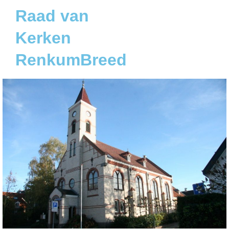
Raad van
Kerken
RenkumBreed