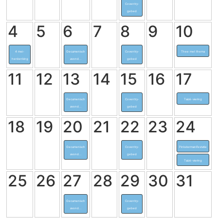
Coventry-
gebed
4
5
6
7
8
9
10
4 mei-
Oecumenisch
Coventry-
Thee met thema
herdenking
avond...
gebed
11
12
13
14
15
16
17
Oecumenisch
Coventry-
Taizé-viering
avond...
gebed
18
19
20
21
22
23
24
Oecumenisch
Coventry-
Pinkstermanifestatie
avond...
gebed
Taizé-viering
25
26
27
28
29
30
31
Oecumenisch
Coventry-
avond...
gebed