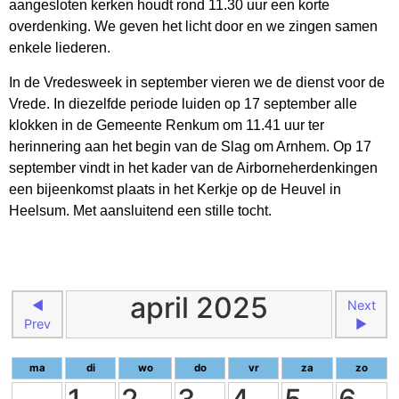
aangesloten kerken houdt rond 11.30 uur een korte
overdenking. We geven het licht door en we zingen samen
enkele liederen.
In de Vredesweek in september vieren we de dienst voor de
Vrede. In diezelfde periode luiden op 17 september alle
klokken in de Gemeente Renkum om 11.41 uur ter
herinnering aan het begin van de Slag om Arnhem. Op 17
september vindt in het kader van de Airborneherdenkingen
een bijeenkomst plaats in het Kerkje op de Heuvel in
Heelsum. Met aansluitend een stille tocht.
april 2025
◄
Next
Prev
►
ma
di
wo
do
vr
za
zo