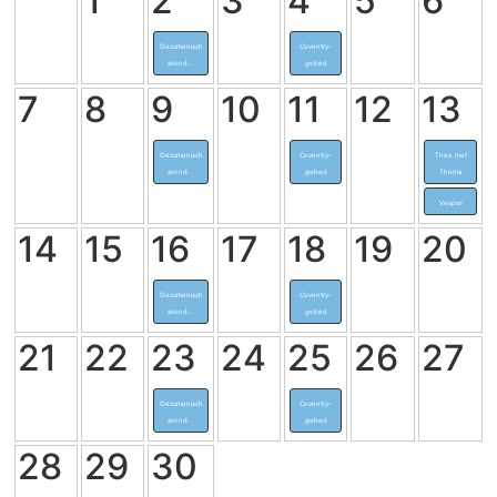
1
2
3
4
5
6
Oecumenisch
Coventry-
avond...
gebed
7
8
9
10
11
12
13
Oecumenisch
Coventry-
Thee met
avond...
gebed
Thema
Vesper
14
15
16
17
18
19
20
Oecumenisch
Coventry-
avond...
gebed
21
22
23
24
25
26
27
Oecumenisch
Coventry-
avond...
gebed
28
29
30