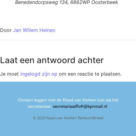
Benedendorpsweg 134, 6862WP Oosterbeek
Door
Jan Willem Heinen
Laat een antwoord achter
Je moet
ingelogd zijn op
om een reactie te plaatsen.
Contact leggen met de Raad van Kerken kan via het
secretariaat:
secretariaatRvK@kpnmail.nl
.
© 2025 Raad van Kerken RenkumBreed