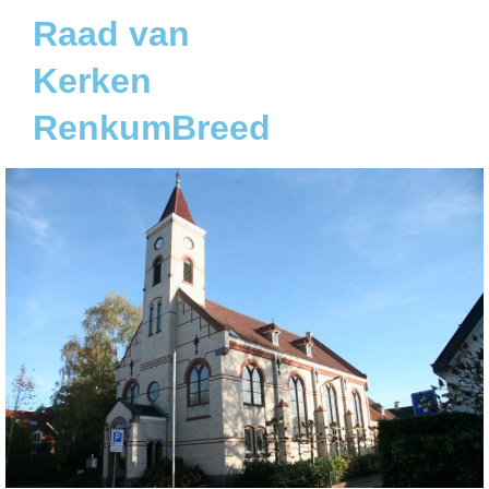
Raad van
Kerken
RenkumBreed