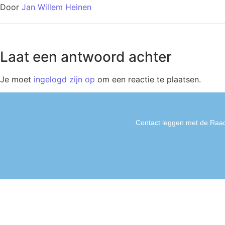
Door
Jan Willem Heinen
Laat een antwoord achter
Je moet
ingelogd zijn op
om een reactie te plaatsen.
Contact leggen met de Raad