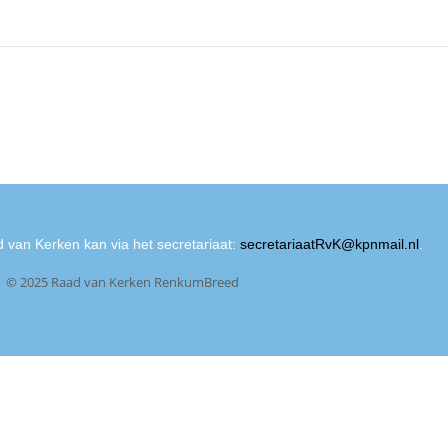
 van Kerken kan via het secretariaat:
secretariaatRvK@kpnmail.nl
.
© 2025 Raad van Kerken RenkumBreed