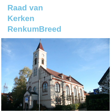
Raad van
Kerken
RenkumBreed