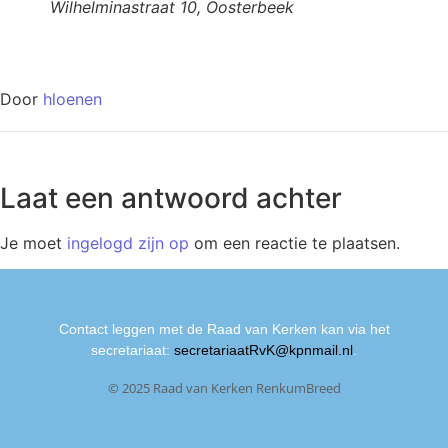
Wilhelminastraat 10, Oosterbeek
Door
hloenen
Laat een antwoord achter
Je moet
ingelogd zijn op
om een reactie te plaatsen.
Contact leggen met de Raad van Kerken kan via het
secretariaat:
secretariaatRvK@kpnmail.nl
.
© 2025 Raad van Kerken RenkumBreed