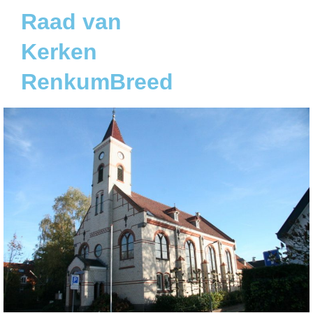
Raad van
Kerken
RenkumBreed