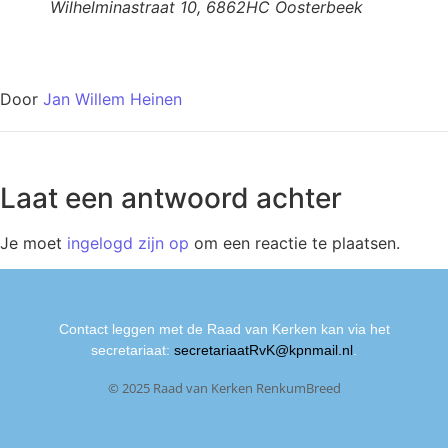
Wilhelminastraat 10, 6862HC Oosterbeek
Door
Jan Willem Heinen
Laat een antwoord achter
Je moet
ingelogd zijn op
om een reactie te plaatsen.
Contact leggen met de Raad van Kerken kan via het
secretariaat:
secretariaatRvK@kpnmail.nl
.
© 2025 Raad van Kerken RenkumBreed