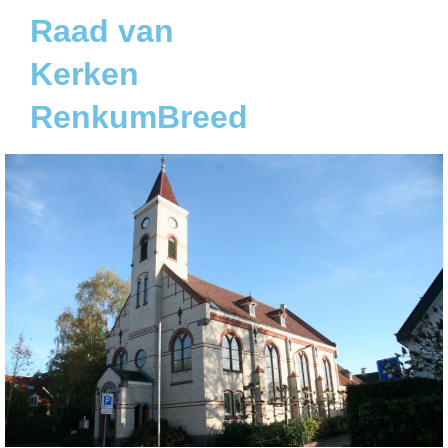
Raad van
Kerken
RenkumBreed