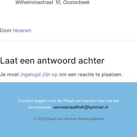
Wilhelminastraat 10, Oosterbeek
Door
hloenen
Laat een antwoord achter
Je moet
ingelogd zijn op
om een reactie te plaatsen.
Contact leggen met de Raad van Kerken kan via het
secretariaat:
secretariaatRvK@kpnmail.nl
.
© 2025 Raad van Kerken RenkumBreed