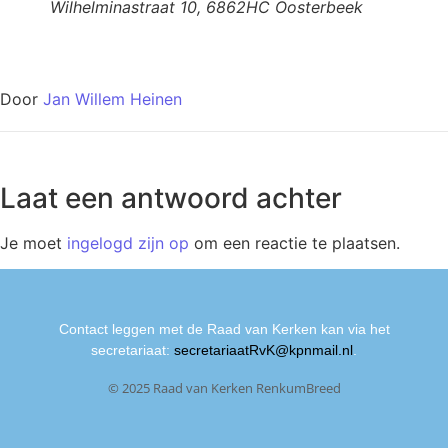
Wilhelminastraat 10, 6862HC Oosterbeek
Door
Jan Willem Heinen
Laat een antwoord achter
Je moet
ingelogd zijn op
om een reactie te plaatsen.
Contact leggen met de Raad van Kerken kan via het
secretariaat:
secretariaatRvK@kpnmail.nl
.
© 2025 Raad van Kerken RenkumBreed