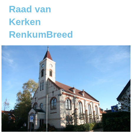
Raad van
Kerken
RenkumBreed