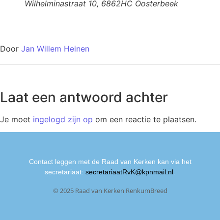
Wilhelminastraat 10, 6862HC Oosterbeek
Door
Jan Willem Heinen
Laat een antwoord achter
Je moet
ingelogd zijn op
om een reactie te plaatsen.
Contact leggen met de Raad van Kerken kan via het
secretariaat:
secretariaatRvK@kpnmail.nl
.
© 2025 Raad van Kerken RenkumBreed