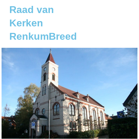
Raad van
Kerken
RenkumBreed