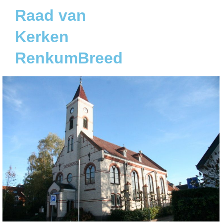
Raad van
Kerken
RenkumBreed