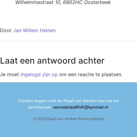
Wilhelminastraat 10, 6862HC Oosterbeek
Door
Jan Willem Heinen
Laat een antwoord achter
Je moet
ingelogd zijn op
om een reactie te plaatsen.
Contact leggen met de Raad van Kerken kan via het
secretariaat:
secretariaatRvK@kpnmail.nl
.
© 2025 Raad van Kerken RenkumBreed