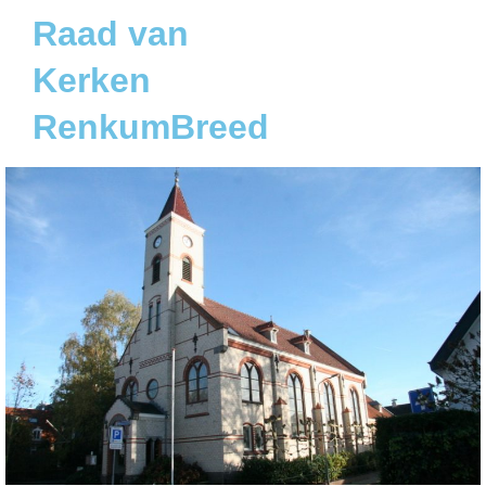
Raad van
Kerken
RenkumBreed