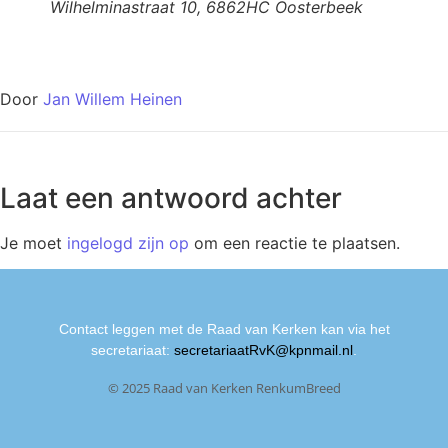
Wilhelminastraat 10, 6862HC Oosterbeek
Door
Jan Willem Heinen
Laat een antwoord achter
Je moet
ingelogd zijn op
om een reactie te plaatsen.
Contact leggen met de Raad van Kerken kan via het
secretariaat:
secretariaatRvK@kpnmail.nl
.
© 2025 Raad van Kerken RenkumBreed