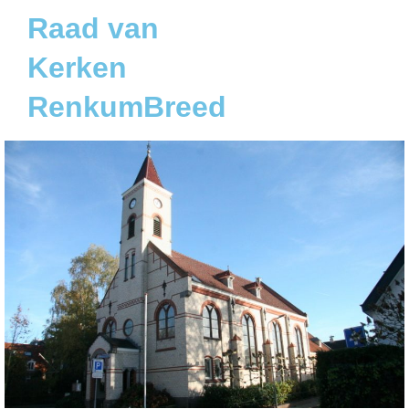
Raad van
Kerken
RenkumBreed