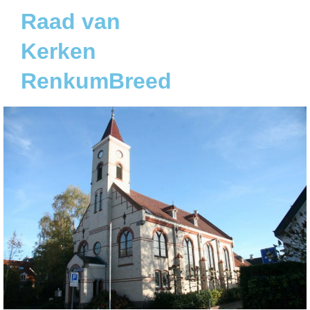
Raad van
Kerken
RenkumBreed