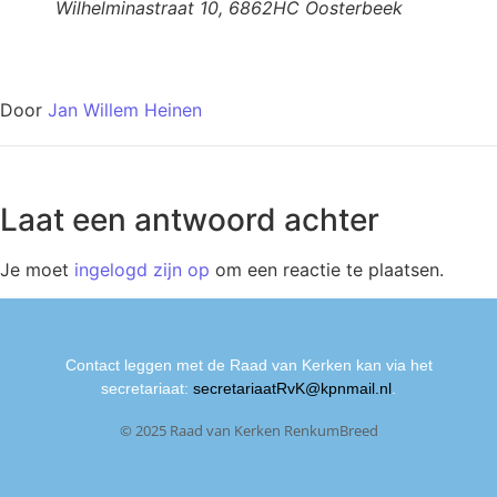
Wilhelminastraat 10, 6862HC Oosterbeek
Door
Jan Willem Heinen
Laat een antwoord achter
Je moet
ingelogd zijn op
om een reactie te plaatsen.
Contact leggen met de Raad van Kerken kan via het
secretariaat:
secretariaatRvK@kpnmail.nl
.
© 2025 Raad van Kerken RenkumBreed