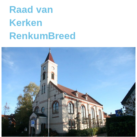
Raad van
Kerken
RenkumBreed