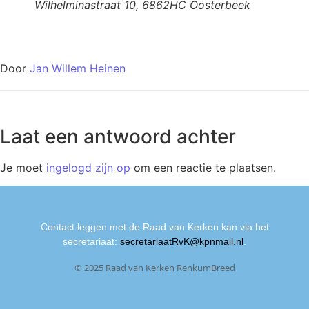
Wilhelminastraat 10, 6862HC Oosterbeek
Door
Jan Willem Heinen
Laat een antwoord achter
Je moet
ingelogd zijn op
om een reactie te plaatsen.
Contact leggen met de Raad van Kerken kan via het
secretariaat:
secretariaatRvK@kpnmail.nl
.
© 2025 Raad van Kerken RenkumBreed