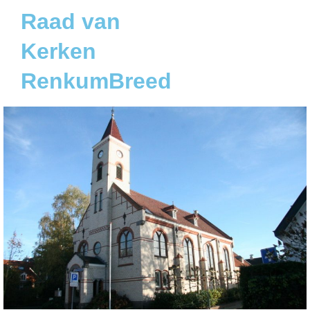
Raad van
Kerken
RenkumBreed