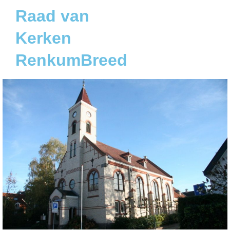
Raad van
Kerken
RenkumBreed