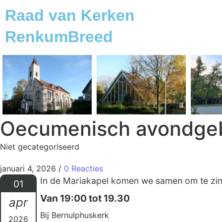
Raad van Kerken
RenkumBreed
Oecumenisch avondge
Niet gecategoriseerd
januari 4, 2026
/
0 Reacties
In de Mariakapel komen we samen om te zinge
01
Van 19:00 tot 19.30
apr
Bij Bernulphuskerk
2026