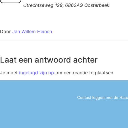
Utrechtseweg 129, 6862AG Oosterbeek
Door
Jan Willem Heinen
Laat een antwoord achter
Je moet
ingelogd zijn op
om een reactie te plaatsen.
Contact leggen met de Raad