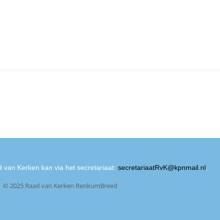
 van Kerken kan via het secretariaat:
secretariaatRvK@kpnmail.nl
.
© 2025 Raad van Kerken RenkumBreed