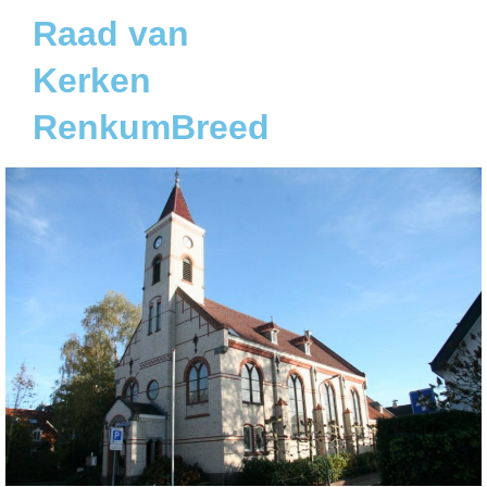
Raad van
Kerken
RenkumBreed