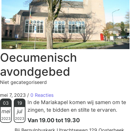
Oecumenisch
avondgebed
Niet gecategoriseerd
mei 7, 2023
/
0 Reacties
In de Mariakapel komen wij samen om te
03
19
zingen, te bidden en stilte te ervaren.
mei
jul
2023
2023
Van 19.00 tot 19.30
Bij Bernulphuskerk Utrechtseweg 129 Oosterbeek