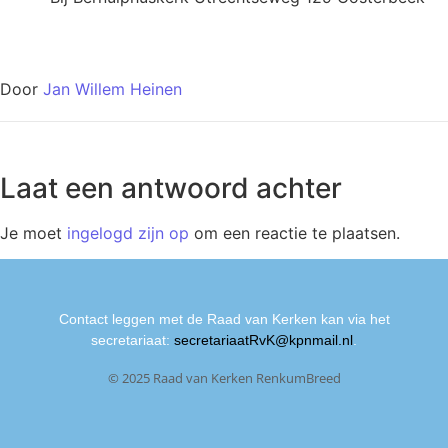
Door
Jan Willem Heinen
Laat een antwoord achter
Je moet
ingelogd zijn op
om een reactie te plaatsen.
Contact leggen met de Raad van Kerken kan via het
secretariaat:
secretariaatRvK@kpnmail.nl
.
© 2025 Raad van Kerken RenkumBreed