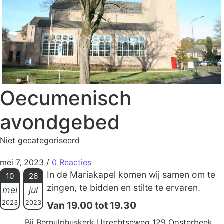
Oecumenisch
avondgebed
Niet gecategoriseerd
mei 7, 2023
/
0 Reacties
In de Mariakapel komen wij samen om te
10
26
zingen, te bidden en stilte te ervaren.
mei
jul
2023
2023
Van 19.00 tot 19.30
Bij Bernulphuskerk Utrechtseweg 129 Oosterbeek