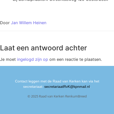
Door
Jan Willem Heinen
Laat een antwoord achter
Je moet
ingelogd zijn op
om een reactie te plaatsen.
Contact leggen met de Raad van Kerken kan via het
secretariaat:
secretariaatRvK@kpnmail.nl
.
© 2025 Raad van Kerken RenkumBreed