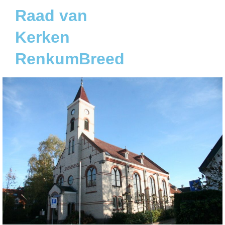
Raad van
Kerken
RenkumBreed