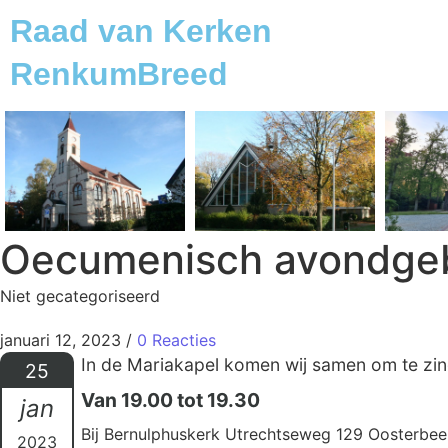
Raad van Kerken
RenkumBreed
Oecumenisch avondge
Niet gecategoriseerd
januari 12, 2023
/
0 Reacties
In de Mariakapel komen wij samen om te zinge
25
Van 19.00 tot 19.30
jan
Bij Bernulphuskerk Utrechtseweg 129 Oosterbee
2023