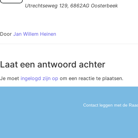
Utrechtseweg 129, 6862AG Oosterbeek
Door
Jan Willem Heinen
Laat een antwoord achter
Je moet
ingelogd zijn op
om een reactie te plaatsen.
Contact leggen met de Raad