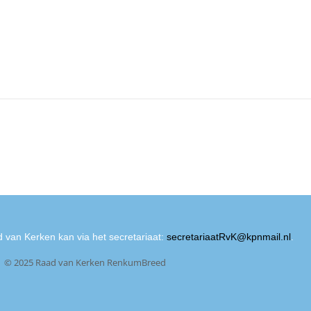
 van Kerken kan via het secretariaat:
secretariaatRvK@kpnmail.nl
.
© 2025 Raad van Kerken RenkumBreed