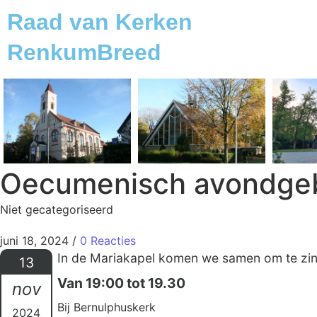
Raad van Kerken
RenkumBreed
Oecumenisch avondge
Niet gecategoriseerd
juni 18, 2024
/
0 Reacties
In de Mariakapel komen we samen om te zinge
13
Van 19:00 tot 19.30
nov
Bij Bernulphuskerk
2024