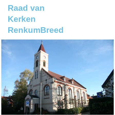
Raad van
Kerken
RenkumBreed