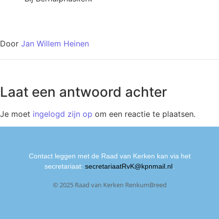
Door
Jan Willem Heinen
Laat een antwoord achter
Je moet
ingelogd zijn op
om een reactie te plaatsen.
Contact leggen met de Raad van Kerken kan via het
secretariaat:
secretariaatRvK@kpnmail.nl
.
© 2025 Raad van Kerken RenkumBreed