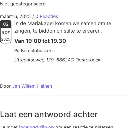
Niet gecategoriseerd
maart 6, 2025
/
0 Reacties
In de Mariakapel komen we samen om te
02
zingen, te bidden en stilte te ervaren.
apr
2025
Van 19:00 tot 19.30
Bij Bernulphuskerk
Utrechtseweg 129, 6862AG Oosterbeek
Door
Jan Willem Heinen
Laat een antwoord achter
Je moet
ingelogd zijn op
om een reactie te plaatsen.