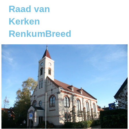
Raad van
Kerken
RenkumBreed