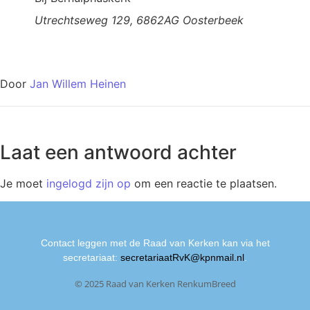
Utrechtseweg 129, 6862AG Oosterbeek
Door
Jan Willem Heinen
Laat een antwoord achter
Je moet
ingelogd zijn op
om een reactie te plaatsen.
Contact leggen met de Raad van Kerken kan via het
secretariaat:
secretariaatRvK@kpnmail.nl
.
© 2025 Raad van Kerken RenkumBreed