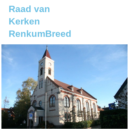
Raad van
Kerken
RenkumBreed