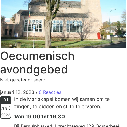
Oecumenisch
avondgebed
Niet gecategoriseerd
januari 12, 2023
/
0 Reacties
In de Mariakapel komen wij samen om te
01
zingen, te bidden en stilte te ervaren.
mrt
2023
Van 19.00 tot 19.30
Bij Bernulphuskerk Utrechtseweg 129 Oosterbeek