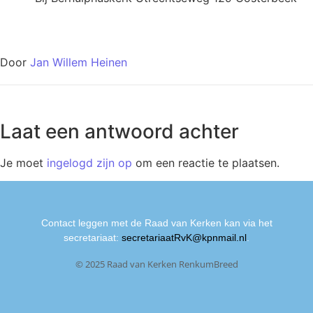
Door
Jan Willem Heinen
Laat een antwoord achter
Je moet
ingelogd zijn op
om een reactie te plaatsen.
Contact leggen met de Raad van Kerken kan via het
secretariaat:
secretariaatRvK@kpnmail.nl
.
© 2025 Raad van Kerken RenkumBreed