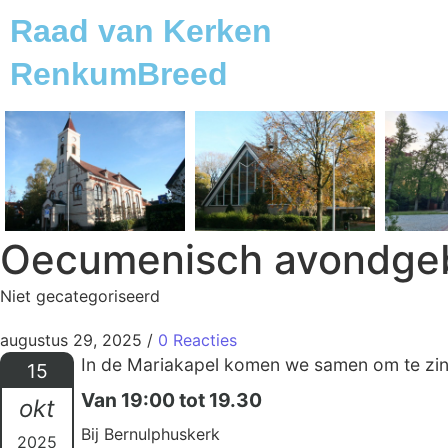
Raad van Kerken
RenkumBreed
Oecumenisch avondge
Niet gecategoriseerd
augustus 29, 2025
/
0 Reacties
In de Mariakapel komen we samen om te zinge
15
Van 19:00 tot 19.30
okt
Bij Bernulphuskerk
2025