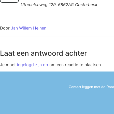
Utrechtseweg 129, 6862AG Oosterbeek
Door
Jan Willem Heinen
Laat een antwoord achter
Je moet
ingelogd zijn op
om een reactie te plaatsen.
Contact leggen met de Raad