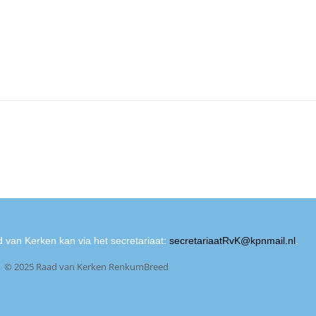
 van Kerken kan via het secretariaat:
secretariaatRvK@kpnmail.nl
.
© 2025 Raad van Kerken RenkumBreed