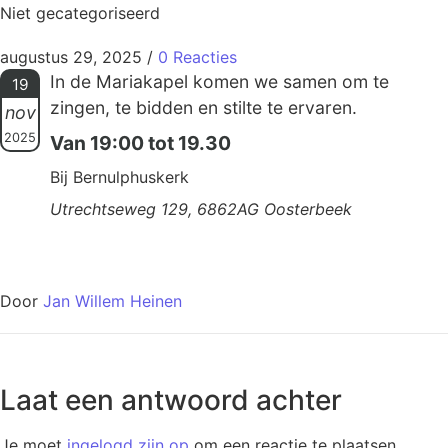
Niet gecategoriseerd
augustus 29, 2025
/
0 Reacties
In de Mariakapel komen we samen om te
19
zingen, te bidden en stilte te ervaren.
nov
2025
Van 19:00 tot 19.30
Bij Bernulphuskerk
Utrechtseweg 129, 6862AG Oosterbeek
Door
Jan Willem Heinen
Laat een antwoord achter
Je moet
ingelogd zijn op
om een reactie te plaatsen.