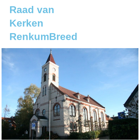
Raad van
Kerken
RenkumBreed