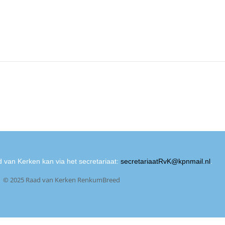
 van Kerken kan via het secretariaat:
secretariaatRvK@kpnmail.nl
.
© 2025 Raad van Kerken RenkumBreed