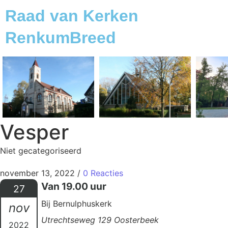
Raad van Kerken
RenkumBreed
Vesper
Niet gecategoriseerd
november 13, 2022
/
0 Reacties
Van 19.00 uur
27
Bij Bernulphuskerk
nov
Utrechtseweg 129 Oosterbeek
2022