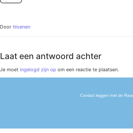
Door
hloenen
Laat een antwoord achter
Je moet
ingelogd zijn op
om een reactie te plaatsen.
Contact leggen met de Raad