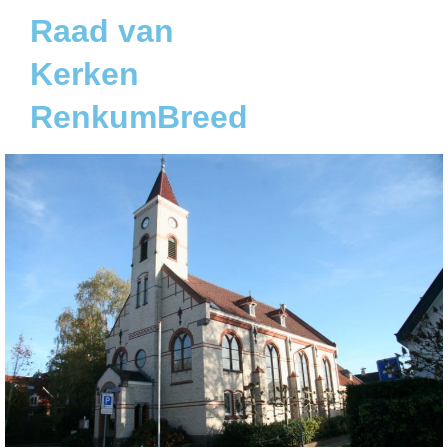
Raad van
Kerken
RenkumBreed