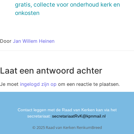
gratis, collecte voor onderhoud kerk en
onkosten
Door
Jan Willem Heinen
Laat een antwoord achter
Je moet
ingelogd zijn op
om een reactie te plaatsen.
Contact leggen met de Raad van Kerken kan via het
secretariaat:
secretariaatRvK@kpnmail.nl
.
© 2025 Raad van Kerken RenkumBreed